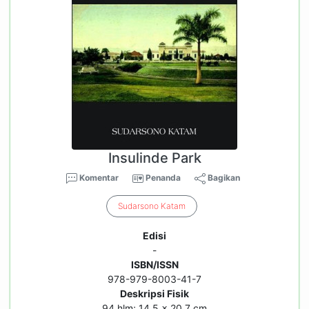
Insulinde Park
Komentar
Penanda
Bagikan
Sudarsono
Katam
Edisi
-
ISBN/ISSN
978-979-8003-41-7
Deskripsi Fisik
94 hlm; 14,5 x 20,7 cm