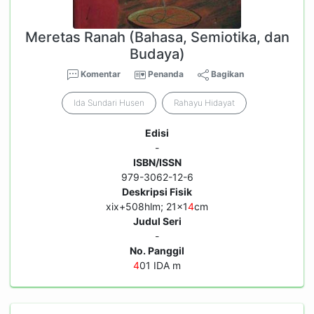
Meretas Ranah (Bahasa, Semiotika, dan
Budaya)
Komentar
Penanda
Bagikan
Ida Sundari Husen
Rahayu Hidayat
Edisi
-
ISBN/ISSN
979-3062-12-6
Deskripsi Fisik
xix+508hlm; 21x1
4
cm
Judul Seri
-
No. Panggil
4
01 IDA m