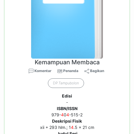
Kemampuan Membaca
Komentar
Penanda
Bagikan
DP.Tampubolon
Edisi
-
ISBN/ISSN
979-
4
0
4
-515-2
Deskripsi Fisik
xii + 293 hlm.; 1
4
.5 x 21 cm
Judul Seri