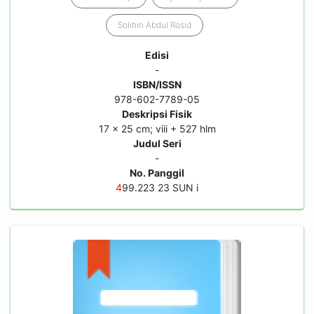
Solihin Abdul Rosid
Edisi
-
ISBN/ISSN
978-602-7789-05
Deskripsi Fisik
17 x 25 cm; viii + 527 hlm
Judul Seri
-
No. Panggil
4
99.223 23 SUN i