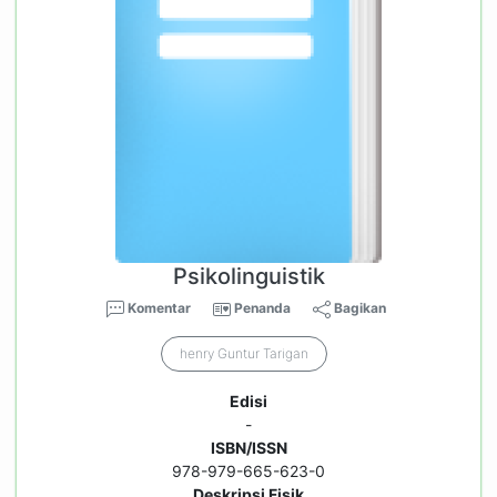
Psikolinguistik
Komentar
Penanda
Bagikan
henry Guntur Tarigan
Edisi
-
ISBN/ISSN
978-979-665-623-0
Deskripsi Fisik