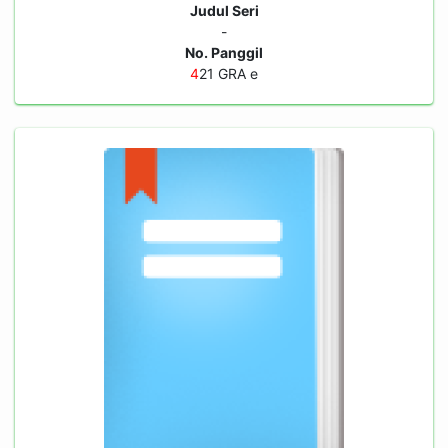
Judul Seri
-
No. Panggil
4
21 GRA e