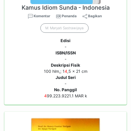
Kamus Idiom Sunda - Indonesia
Komentar
Penanda
Bagikan
M. Maryati Sastrawijaya
Edisi
-
ISBN/ISSN
-
Deskripsi Fisik
100 hlm,; 1
4
,5 x 21 cm
Judul Seri
-
No. Panggil
4
99.223.9221.1 MAR k