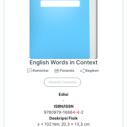
English Words in Context
Komentar
Penanda
Bagikan
Penerbit Gramata
Edisi
-
ISBN/ISSN
9780979-1666
4
-
4
-2
Deskripsi Fisik
x + 102 hlm; 20,3 x 13,3 cm