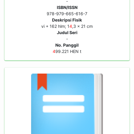
-
ISBN/ISSN
978-979-665-616-7
Deskripsi Fisik
vi + 162 hlm; 1
4
,3 x 21 cm
Judul Seri
-
No. Panggil
4
99.221 HEN t