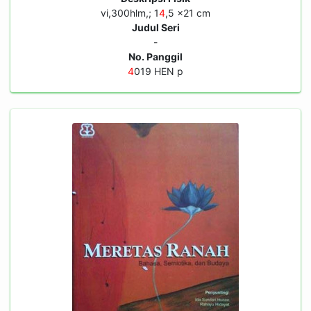
vi,300hlm,; 1
4
,5 x21 cm
Judul Seri
-
No. Panggil
4
019 HEN p