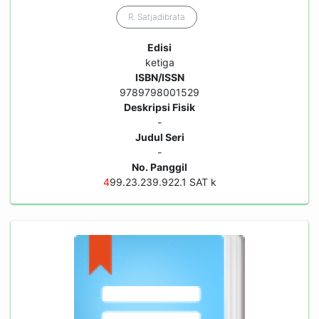
R. Satjadibrata
Edisi
ketiga
ISBN/ISSN
9789798001529
Deskripsi Fisik
-
Judul Seri
-
No. Panggil
4
99.23.239.922.1 SAT k