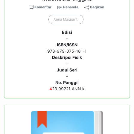
Komentar
Penanda
Bagikan
Anna Masrianti
Edisi
-
ISBN/ISSN
978-979-075-181-1
Deskripsi Fisik
-
Judul Seri
-
No. Panggil
4
23.99221 ANN k