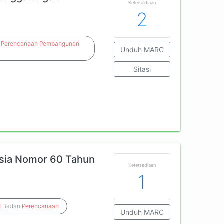
Ketersediaan
2
n
Perencanaan
Pembangunan
Unduh MARC
Sitasi
esia Nomor 60 Tahun
Ketersediaan
1
l
Badan
Perencanaan
Unduh MARC