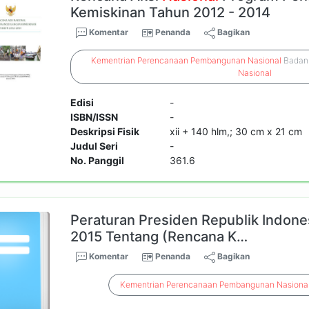
Kemiskinan Tahun 2012 - 2014
Komentar
Penanda
Bagikan
Kementrian
Perencanaan
Pembangunan
Nasional
Bada
Nasional
Edisi
-
ISBN/ISSN
-
Deskripsi Fisik
xii + 140 hlm,; 30 cm x 21 cm
Judul Seri
-
No. Panggil
361.6
Peraturan Presiden Republik Indon
2015 Tentang (Rencana K…
Komentar
Penanda
Bagikan
Kementrian
Perencanaan
Pembangunan
Nasiona