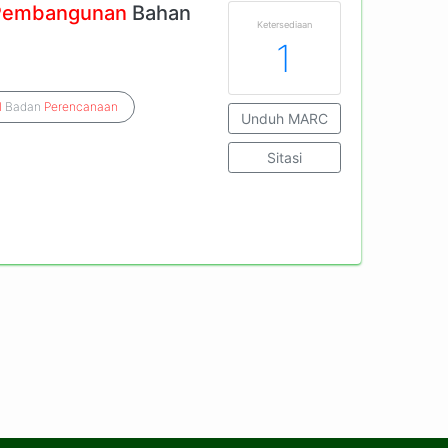
Pembangunan
Bahan
Ketersediaan
1
l
Badan
Perencanaan
Unduh MARC
Sitasi