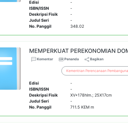
Edisi
-
ISBN/ISSN
-
Deskripsi Fisik
-
Judul Seri
-
No. Panggil
348.02
MEMPERKUAT PEREKONOMIAN DO
Komentar
Penanda
Bagikan
Kementrian
Perencanaan
Pembangun
Edisi
-
ISBN/ISSN
-
Deskripsi Fisik
XV+178hlm.; 25X17cm
Judul Seri
-
No. Panggil
711.5 KEM m