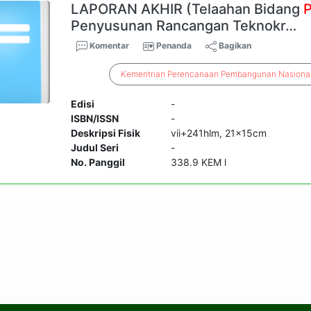
LAPORAN AKHIR (Telaahan Bidang
Penyusunan Rancangan Teknokr…
Komentar
Penanda
Bagikan
Kementrian
Perencanaan
Pembangunan
Nasiona
Edisi
-
ISBN/ISSN
-
Deskripsi Fisik
vii+241hlm, 21x15cm
Judul Seri
-
No. Panggil
338.9 KEM l