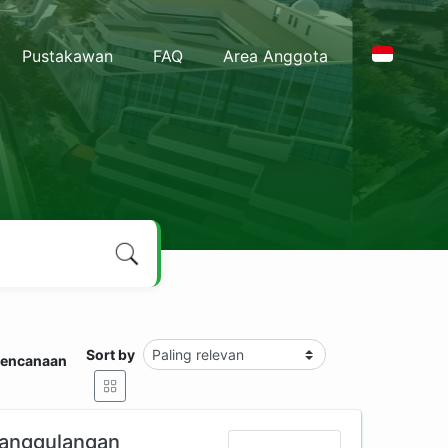
Pustakawan
FAQ
Area Anggota
Sort by
rencanaan
anggulangan