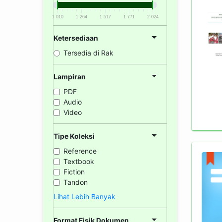
1 010
1 264
1 517
1 771
2 024
Ketersediaan
Tersedia di Rak
Lampiran
PDF
Audio
Video
Tipe Koleksi
Reference
Textbook
Fiction
Tandon
Lihat Lebih Banyak
Format Fisik Dokumen