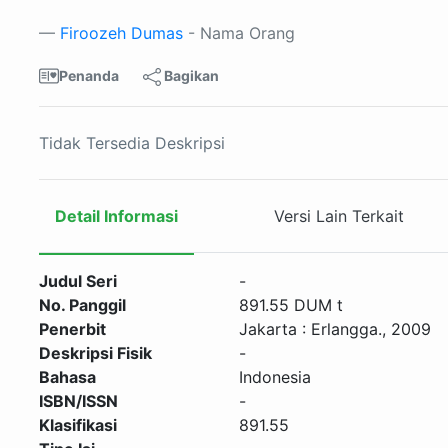
Firoozeh Dumas
- Nama Orang
Bagikan
Penanda
Tidak Tersedia Deskripsi
Detail Informasi
Versi Lain Terkait
Judul Seri
-
No. Panggil
891.55 DUM t
Penerbit
Jakarta
:
Erlangga
.,
2009
Deskripsi Fisik
-
Bahasa
Indonesia
ISBN/ISSN
-
Klasifikasi
891.55